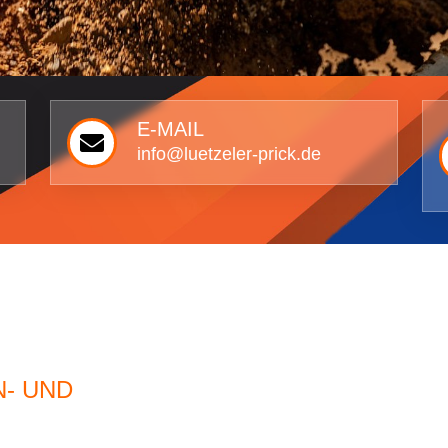
E-MAIL
info@luetzeler-prick.de
 UND T