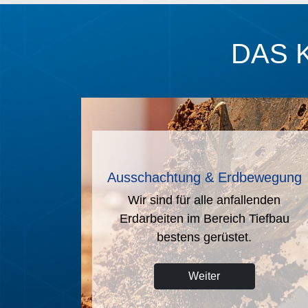
DAS 
eiten
Tankstellenbau
ten, wir
Wir sind Ihr kompetenter Fachmann
echt aus.
rund um das Thema Tankstellenbau.
Weiter