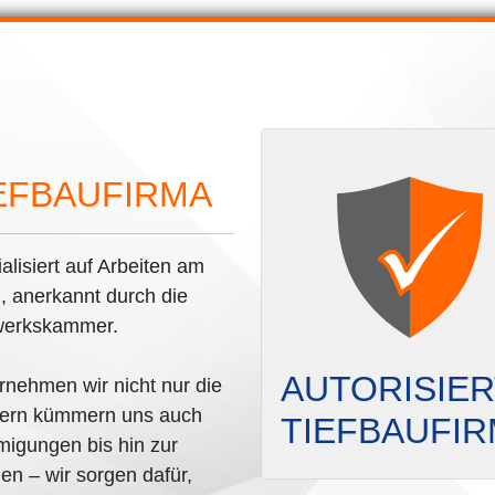
IEFBAUFIRMA
ialisiert auf Arbeiten am
, anerkannt durch die
dwerkskammer.
AUTORISIE
nehmen wir nicht nur die
ndern kümmern uns auch
TIEFBAUFI
igungen bis hin zur
n – wir sorgen dafür,