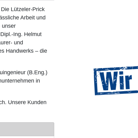
 Die Lützeler-Prick
ässliche Arbeit und
 unser
Dipl.-Ing. Helmut
urer- und
des Handwerks – die
auingenieur (B.Eng.)
enunternehmen in
ach. Unsere Kunden