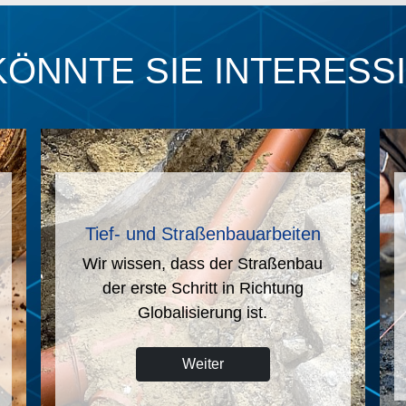
KÖNNTE SIE INTERESS
Industrie (Schwerindustrie)
Hohe Anforderungen machen den
Industriebau zu einer Königsdisziplin
im Tiefbau.
Weiter