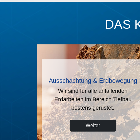
DAS 
rbeiten
Tankstellenbau
beiten, wir
Wir sind Ihr kompetenter Fachma
erecht aus.
rund um das Thema Tankstellenba
Weiter