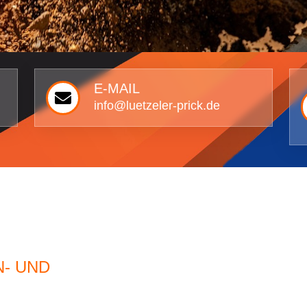
E-MAIL
info@luetzeler-prick.de
 UND T