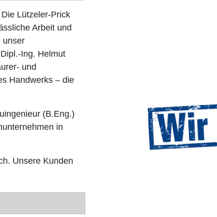
 Die Lützeler-Prick
ässliche Arbeit und
 unser
Dipl.-Ing. Helmut
urer- und
des Handwerks – die
auingenieur (B.Eng.)
enunternehmen in
ach. Unsere Kunden