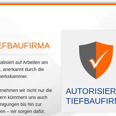
IEFBAUFIRMA
ialisiert auf Arbeiten am
, anerkannt durch die
dwerkskammer.
AUTORISIE
nehmen wir nicht nur die
ndern kümmern uns auch
TIEFBAUFI
igungen bis hin zur
n – wir sorgen dafür,