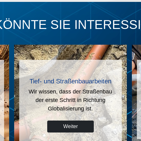
KÖNNTE SIE INTERESS
Industrie (Schwerindustrie)
nn
Hohe Anforderungen machen den
u.
Industriebau zu einer Königsdisziplin
im Tiefbau.
Weiter